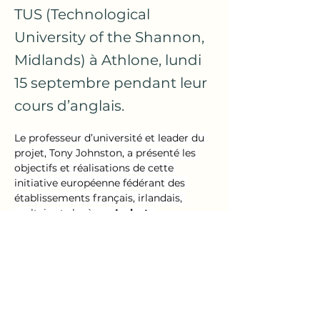
TUS (Technological
University of the Shannon,
Midlands) à Athlone, lundi
15 septembre pendant leur
cours d’anglais.
Le professeur d’université et leader du 
projet, Tony Johnston, a présenté les 
objectifs et réalisations de cette 
initiative européenne fédérant des 
établissements français, irlandais, 
maltais et slovènes. 
Le but : 
développer des technologies 
innovantes pour réduire le gaspillage 
alimentaires dans nos écoles, nos 
maisons et nos lieux de travail.
Les étudiants de 2BTSB ont pu 
interagir avec les intervenants irlandais 
et contribuer à la réflexion par leurs 